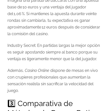
Imagina una partida de baccarat con una apuesta
base de 10 euros y una ventaja del jugador
del 1,06 %. Si mantienes la apuesta durante veinte
rondas sin cambiarla, tu expectativa es ganar
aproximadamente 12 euros después de considerar
la comisión del casino.
Industry Secret: En partidas largas la mejor opción
es seguir apostando siempre al banco porque su
ventaja es ligeramente menor que la del jugador.
Además,
Casino Online
dispone de mesas en vivo
con crupieres profesionales que aumentan la
sensación realista sin sacrificar la velocidad del
juego.
3️⃣ Comparativa de