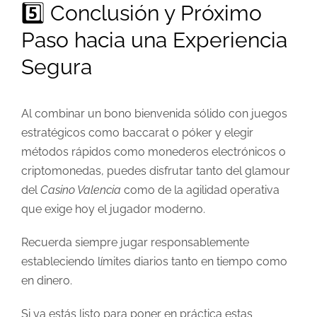
5️⃣ Conclusión y Próximo
Paso hacia una Experiencia
Segura
Al combinar un bono bienvenida sólido con juegos
estratégicos como baccarat o póker y elegir
métodos rápidos como monederos electrónicos o
criptomonedas, puedes disfrutar tanto del glamour
del
Casino Valencia
como de la agilidad operativa
que exige hoy el jugador moderno.
Recuerda siempre jugar responsablemente
estableciendo límites diarios tanto en tiempo como
en dinero.
Si ya estás listo para poner en práctica estas