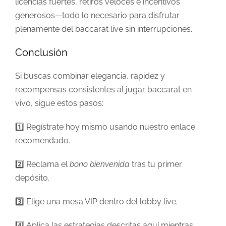
licencias fuertes, retiros veloces e incentivos
generosos—todo lo necesario para disfrutar
plenamente del baccarat live sin interrupciones.
Conclusión
Si buscas combinar elegancia, rapidez y
recompensas consistentes al jugar baccarat en
vivo, sigue estos pasos:
1️⃣ Regístrate hoy mismo usando nuestro enlace
recomendado.
2️⃣ Reclama el
bono bienvenida
tras tu primer
depósito.
3️⃣ Elige una mesa VIP dentro del lobby live.
4️⃣ Aplica las estrategias descritas aquí mientras