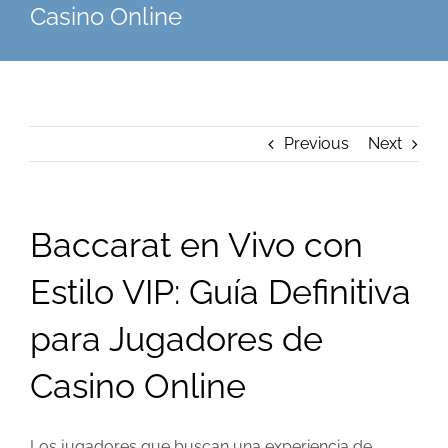
Casino Online
Previous
Next
Baccarat en Vivo con
Estilo VIP: Guía Definitiva
para Jugadores de
Casino Online
Los jugadores que buscan una experiencia de