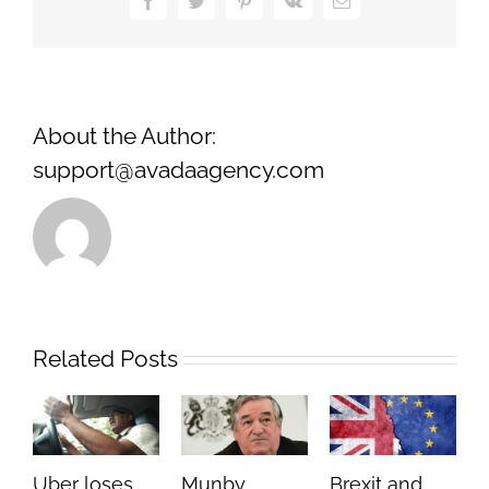
Definitiva
para
Jugadores
de
Casino
Online
About the Author:
support@avadaagency.com
Related Posts
Uber loses
Munby
Brexit and