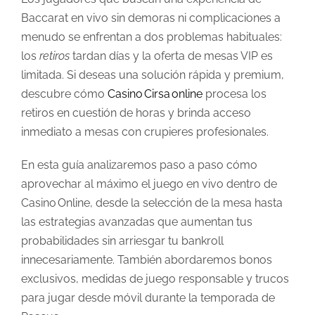
Baccarat en vivo sin demoras ni complicaciones a
menudo se enfrentan a dos problemas habituales:
los
retiros
tardan días y la oferta de mesas VIP es
limitada. Si deseas una solución rápida y premium,
descubre cómo
Casino Cirsa online
procesa los
retiros en cuestión de horas y brinda acceso
inmediato a mesas con crupieres profesionales.
En esta guía analizaremos paso a paso cómo
aprovechar al máximo el juego en vivo dentro de
Casino Online, desde la selección de la mesa hasta
las estrategias avanzadas que aumentan tus
probabilidades sin arriesgar tu bankroll
innecesariamente. También abordaremos bonos
exclusivos, medidas de juego responsable y trucos
para jugar desde móvil durante la temporada de