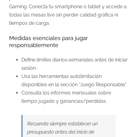
Gaming. Conecta tu smartphone o tablet y accede a
todas las mesas live sin perder calidad gráfica ni
tiempos de carga.
Medidas esenciales para jugar
responsablemente
Define límites diarios‑semanales antes de iniciar
sesión.
Usa las herramientas autolimitación
disponibles en la sección “Juego Responsable”.
Consulta los informes mensuales sobre
tiempo jugado y ganancias/perdidas.
Recuerda siempre establecer un
presupuesto antes del inicio de