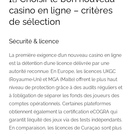
casino en ligne – critères
de sélection
Sécurité & licence
La première exigence d’un nouveau casino en ligne
est la détention d’une licence délivrée par une
autorité reconnue. En Europe, les licences UKGC
(Royaume‑Uni) et MGA (Malte) offrent le plus haut
niveau de protection grâce à des audits réguliers et
à l’obligation de séparer les fonds des joueurs des
comptes opérationnels. Certaines plateformes
obtiennent également la certification eCOGRA qui
garantit l’équité des jeux via des tests indépendants.
En comparaison, les licences de Curaçao sont plus