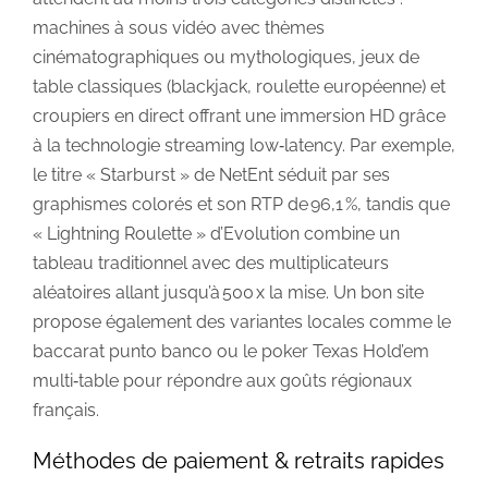
machines à sous vidéo avec thèmes
cinématographiques ou mythologiques, jeux de
table classiques (blackjack, roulette européenne) et
croupiers en direct offrant une immersion HD grâce
à la technologie streaming low‑latency. Par exemple,
le titre « Starburst » de NetEnt séduit par ses
graphismes colorés et son RTP de 96,1 %, tandis que
« Lightning Roulette » d’Evolution combine un
tableau traditionnel avec des multiplicateurs
aléatoires allant jusqu’à 500 x la mise. Un bon site
propose également des variantes locales comme le
baccarat punto banco ou le poker Texas Hold’em
multi‑table pour répondre aux goûts régionaux
français.
Méthodes de paiement & retraits rapides