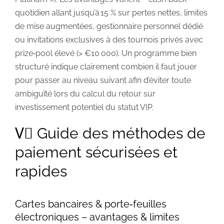
quotidien allant jusqu’à 15 % sur pertes nettes, limites
de mise augmentées, gestionnaire personnel dédié
ou invitations exclusives à des tournois privés avec
prize‑pool élevé (> €10 000). Un programme bien
structuré indique clairement combien il faut jouer
pour passer au niveau suivant afin d’éviter toute
ambiguïté lors du calcul du retour sur
investissement potentiel du statut VIP.
V️⃣ Guide des méthodes de
paiement sécurisées et
rapides
Cartes bancaires & porte‑feuilles
électroniques – avantages & limites