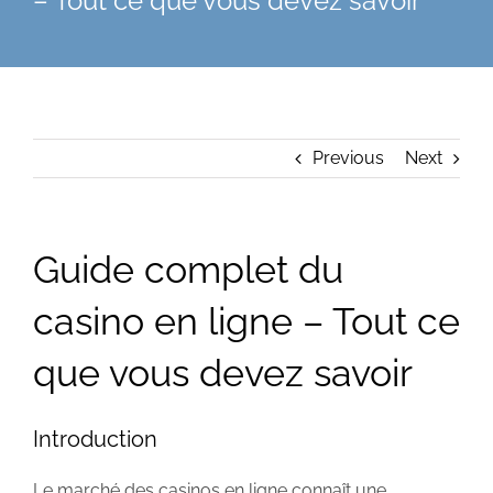
– Tout ce que vous devez savoir
Previous
Next
Guide complet du
casino en ligne – Tout ce
que vous devez savoir
Introduction
Le marché des casinos en ligne connaît une