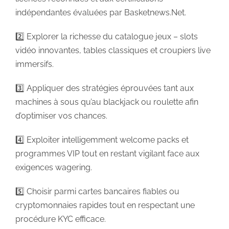
indépendantes évaluées par Basketnews.Net.
2️⃣ Explorer la richesse du catalogue jeux – slots
vidéo innovantes, tables classiques et croupiers live
immersifs.
3️⃣ Appliquer des stratégies éprouvées tant aux
machines à sous qu’au blackjack ou roulette afin
d’optimiser vos chances.
4️⃣ Exploiter intelligemment welcome packs et
programmes VIP tout en restant vigilant face aux
exigences wagering.
5️⃣ Choisir parmi cartes bancaires fiables ou
cryptomonnaies rapides tout en respectant une
procédure KYC efficace.