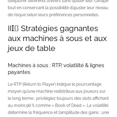
d’explorer différents univers sans quitter leur canapé
tout en conservant la possibilité d’ajuster leur niveau
de risque selon leurs préférences personnelles.
III️⃣ Stratégies gagnantes
aux machines à sous et aux
jeux de table
Machines à sous : RTP, volatilité & lignes
payantes
Le RTP (Return to Player) indique le pourcentage
moyen qu’une machine redistribue aux joueurs sur
le long terme ; privilégiez toujours des slots affichant
au moins 96 % comme « Book of Dead ». La volatilité
détermine la fréquence et l’amplitude des gains : une