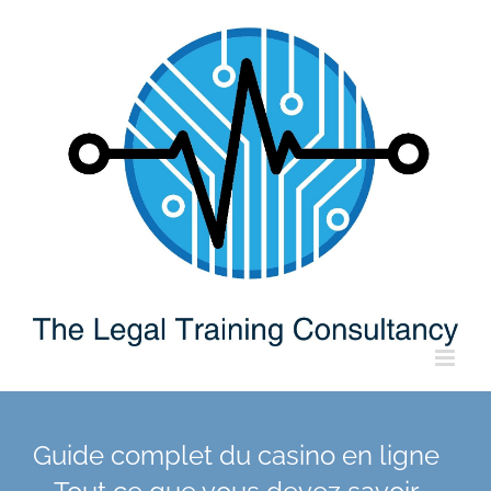
Skip
to
content
Guide complet du casino en ligne