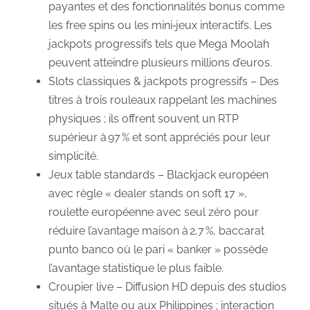
payantes et des fonctionnalités bonus comme
les free spins ou les mini‑jeux interactifs. Les
jackpots progressifs tels que Mega Moolah
peuvent atteindre plusieurs millions d’euros.
Slots classiques & jackpots progressifs – Des
titres à trois rouleaux rappelant les machines
physiques ; ils offrent souvent un RTP
supérieur à 97 % et sont appréciés pour leur
simplicité.
Jeux table standards – Blackjack européen
avec règle « dealer stands on soft 17 »,
roulette européenne avec seul zéro pour
réduire l’avantage maison à 2,7 %, baccarat
punto banco où le pari « banker » possède
l’avantage statistique le plus faible.
Croupier live – Diffusion HD depuis des studios
situés à Malte ou aux Philippines ; interaction