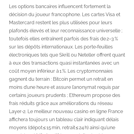
Les options bancaires influencent fortement la
décision du joueur francophone. Les cartes Visa et
Mastercard restent les plus utilisées pour leurs
plafonds élevés et leur reconnaissance universelle ;
toutefois elles entraînent parfois des frais de 2–3 %
sur les dépôts internationaux. Les porte‑feuilles
électroniques tels que Skrill ou Neteller offrent quant
à eux des transactions quasi instantanées avec un
coût moyen inférieur à 1 %. Les cryptomonnaies
gagnent du terrain : Bitcoin permet un retrait en
moins d’une heure et assure l’anonymat requis par
certains joueurs prudents ; Ethereum propose des
frais réduits grâce aux améliorations du réseau
Layer‑2. Le meilleur nouveau casino en ligne France
affichera toujours un tableau clair indiquant délais
moyens (dépot ≤ 15 min, retrait ≤ 24 h) ainsi qu’une