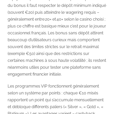
du bonus il faut respecter le dépôt minimum indiqué
(souvent €20) puis atteindre le wagering requis –
généralement entre 20× et 40× selon le casino choisi ;
plus ce chiffre est basique mieux c’est pour le joueur
occasionnel français. Les bonus sans dépôt attirent
beaucoup d’utilisateurs curieux mais comportent
souvent des limites strictes sur le retrait maximal
(exemple €50) ainsi que des restrictions sur
certaines machines à sous haute volatilité ; ils restent
néanmoins utiles pour tester une plateforme sans
engagement financier initiale.
Les programmes VIP fonctionnent généralement
selon un système par points : chaque €10 misés
rapportent un point qui s’accumule mensuellement
et débloque différents paliers (« Silver », « Gold », «
Platinum »). Les avantages varient – cash‑back