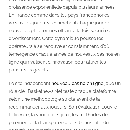
croissance exponentielle depuis plusieurs années.
En France comme dans les pays francophones
voisins, les joueurs recherchent chaque jour de
nouvelles plateformes offrant à la fois sécurité et
divertissement. Cette dynamique pousse les
opérateurs à se renouveler constamment, d’où
l’émergence chaque année de nouveaux casinos en
ligne qui rivalisent d’innovation pour attirer les
parieurs exigeants.
Le site indépendant
nouveau casino en ligne
joue un
rôle clé : Basketnews.Net teste chaque plateforme
selon une méthodologie stricte avant de la
recommander aux joueurs. Son évaluation couvre
la licence, la variété des jeux, les méthodes de
paiement et la transparence des bonus, afin de