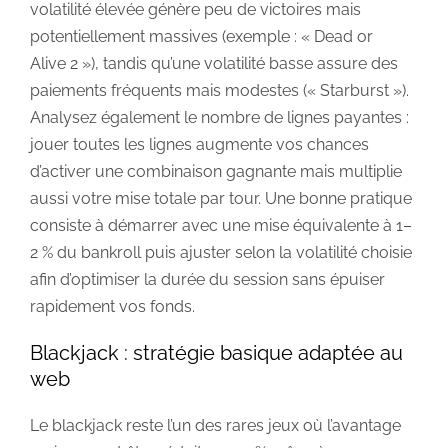
volatilité élevée génère peu de victoires mais
potentiellement massives (exemple : « Dead or
Alive 2 »), tandis qu’une volatilité basse assure des
paiements fréquents mais modestes (« Starburst »).
Analysez également le nombre de lignes payantes :
jouer toutes les lignes augmente vos chances
d’activer une combinaison gagnante mais multiplie
aussi votre mise totale par tour. Une bonne pratique
consiste à démarrer avec une mise équivalente à 1–
2 % du bankroll puis ajuster selon la volatilité choisie
afin d’optimiser la durée du session sans épuiser
rapidement vos fonds.
Blackjack : stratégie basique adaptée au
web
Le blackjack reste l’un des rares jeux où l’avantage