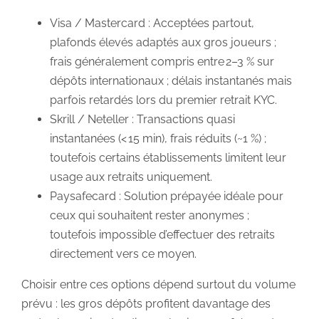
Visa / Mastercard : Acceptées partout,
plafonds élevés adaptés aux gros joueurs ;
frais généralement compris entre 2–3 % sur
dépôts internationaux ; délais instantanés mais
parfois retardés lors du premier retrait KYC.
Skrill / Neteller : Transactions quasi
instantanées (< 15 min), frais réduits (~1 %) ;
toutefois certains établissements limitent leur
usage aux retraits uniquement.
Paysafecard : Solution prépayée idéale pour
ceux qui souhaitent rester anonymes ;
toutefois impossible d’effectuer des retraits
directement vers ce moyen.
Choisir entre ces options dépend surtout du volume
prévu : les gros dépôts profitent davantage des