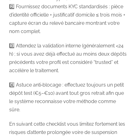
2️⃣ Fournissez documents KYC standardisés : pièce
d’identité officielle + justificatif domicile ≤ trois mois +
capture écran du relevé bancaire montrant votre
nom complet.
3️⃣ Attendez la validation interne (généralement <24
h) ; si vous avez déjà effectué au moins deux dépôts
précédents votre profil est considéré “trusted” et
accélère le traitement.
4️⃣ Astuce anti‑blocage : effectuez toujours un petit
dépôt test (€5–€10) avant tout gros retrait afin que
le système reconnaisse votre méthode comme
sûre.
En suivant cette checklist vous limitez fortement les
risques d’attente prolongée voire de suspension