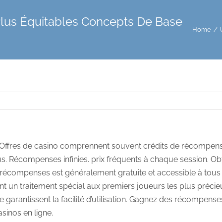
Plus Équitables Concepts De Base
Home
/
s. Offres de casino comprennent souvent crédits de récompen
s. Récompenses infinies. prix fréquents à chaque session. Obt
compenses est généralement gratuite et accessible à tous 
nt un traitement spécial aux premiers joueurs les plus préci
de garantissent la facilité d’utilisation. Gagnez des récompe
sinos en ligne.