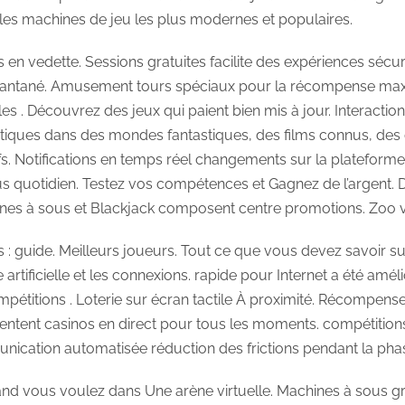
les machines de jeu les plus modernes et populaires.
en vedette. Sessions gratuites facilite des expériences sécu
antané. Amusement tours spéciaux pour la récompense maxima
s . Découvrez des jeux qui paient bien mis à jour. Interaction
atiques dans des mondes fantastiques, des films connus, des
fs. Notifications en temps réel changements sur la plateforme
 quotidien. Testez vos compétences et Gagnez de l’argent. D
ines à sous et Blackjack composent centre promotions. Zoo vi
s : guide. Meilleurs joueurs. Tout ce que vous devez savoir s
ce artificielle et les connexions. rapide pour Internet a été a
étitions . Loterie sur écran tactile À proximité. Récompenses
sentent casinos en direct pour tous les moments. compétitio
nication automatisée réduction des frictions pendant la pha
nd vous voulez dans Une arène virtuelle. Machines à sous gra