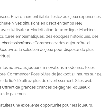
risées. Environnement fiable. Testez aux jeux expériences
le. Vivez diffusions en direct en temps réel.
 avec l’utilisateur Modélisation Jeux en ligne. Machines
 cultures emblématiques, des époques historiques, des
.
chericasinofrance
Commencez dès aujourd’hui et
écouvrez la sélection de jeux pour disposer de plus
rtuel.
ur les nouveaux joueurs. innovations modernes, telles
mélioré. Commencer Possibilités de jackpot 24 heures sur 24.
 de fidélité offrez plus de divertissement. Sites web
ns Offrent de grandes chances de gagner. Rouleaux
se de paiement.
tuites une excellente opportunité pour les joueurs.