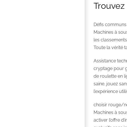
Trouvez 
Défis communs A
Machines à sous 
les classements 
Toute la vérité t
Assistance techn
cryptage pour ga
de roulette en 
saine. jouez san
l’expérience uti
choisir rouge/no
Machines à sous 
activer l’offre 