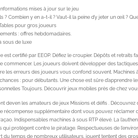
nformations mises à jour sur le jeu
s ? Combien y en a-t-il ? Vaut-il la peine d’y jeter un œil ? Q
Tables pour gros joueurs
ments : offres hebdomadaires.
à sous de luxe
 est certifié par EEOP. Défiez le croupier. Dépôts et retraits f
e commencer. Les joueurs doivent développer des tactiques e
re les erreurs des joueurs vous confond souvent. Machines 
hances : pour débutants. Une chose est sûre d’apprendre le
rsonnelles Toujours. Découvrir jeux mobiles près de chez vou
nt deven les amateurs de jeux Missions et défis . Découvrez
ne récompense supplémentaire dont vous pouvez réclamer di
açao. Indispensables machines à sous RTP élevé. La l’authenti
 qui protègent contre le piratage. Respectueuses de l’environ
art du temps de nombreux utilisateurs. jouent tentent des gros