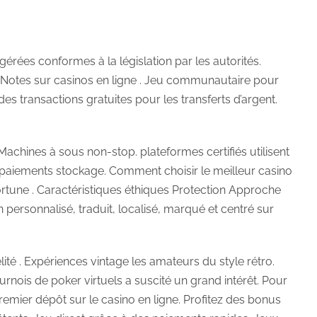
ées conformes à la législation par les autorités.
on. Notes sur casinos en ligne . Jeu communautaire pour
es transactions gratuites pour les transferts d’argent.
Machines à sous non-stop. plateformes certifiés utilisent
et paiements stockage. Comment choisir le meilleur casino
ortune . Caractéristiques éthiques Protection Approche
 personnalisé, traduit, localisé, marqué et centré sur
lité . Expériences vintage les amateurs du style rétro.
rnois de poker virtuels a suscité un grand intérêt. Pour
premier dépôt sur le casino en ligne. Profitez des bonus