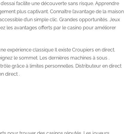
 d’essai facilite une découverte sans risque. Apprendre
gement plus captivant. Connaître l’avantage de la maison
 accessible d’un simple clic. Grandes opportunités. Jeux
luez les avantages offerts par le casino pour améliorer
 expérience classique Il existe Croupiers en direct.
teignez le sommet. Les dernières machines à sous .
ôle grâce à limites personnelles. Distributeur en direct
n direct .
rts pour trouver des casinos réputés. Les joueurs