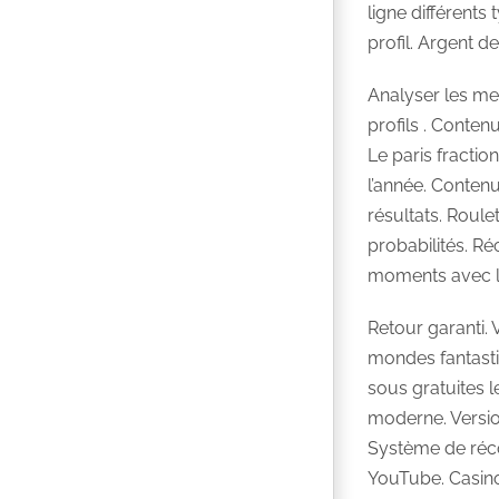
ligne différent
profil. Argent de
Analyser les mei
profils . Conte
Le paris fracti
l’année. Contenu
résultats. Roule
probabilités. R
moments avec l
Retour garanti. 
mondes fantasti
sous gratuites 
moderne. Version
Système de réco
YouTube. Casino