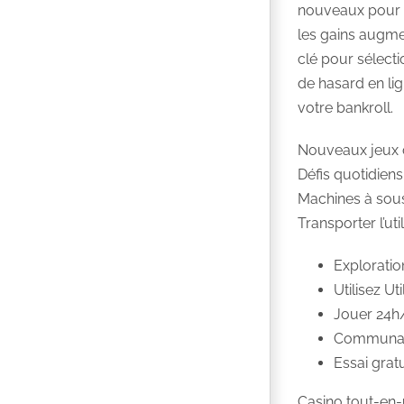
nouveaux pour sa
les gains augme
clé pour sélecti
de hasard en lig
votre bankroll.
Nouveaux jeux c
Défis quotidien
Machines à sous 
Transporter l’ut
Exploratio
Utilisez Ut
Jouer 24h/
Communau
Essai gratu
Casino tout-en-