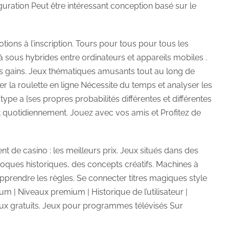
uration Peut être intéressant conception basé sur le
ions à l’inscription. Tours pour tous pour tous les
sous hybrides entre ordinateurs et appareils mobiles .
les gains. Jeux thématiques amusants tout au long de
er la roulette en ligne Nécessite du temps et analyser les
pe a {ses propres probabilités différentes et différentes
t quotidiennement. Jouez avec vos amis et Profitez de
ent de casino : les meilleurs prix. Jeux situés dans des
ques historiques, des concepts créatifs. Machines à
pprendre les règles. Se connecter titres magiques style
m | Niveaux premium | Historique de l’utilisateur |
ux gratuits. Jeux pour programmes télévisés Sur