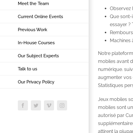
Meet the Team
Observez I
Que sont-il
Current Online Events
essayer ? 
Previous Work
Rembourse
Machines 
In-House Courses
Notre plateforme
Our Subject Experts
mobiles avant d
Talk to us
numérique. suiv
augmenter vos c
Our Privacy Policy
Statistiques pe
Jeux mobiles so
Facebook
Twitter
Vimeo
Instagram
mobiles sont u
autorisé par Cur
supplémentaires
attirent la plup