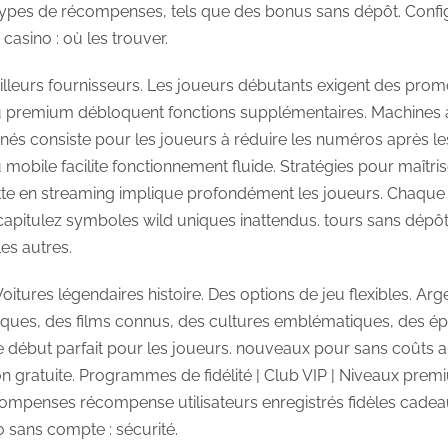
s types de récompenses, tels que des bonus sans dépôt. Config
 casino : où les trouver.
lleurs fournisseurs. Les joueurs débutants exigent des promot
nu premium débloquent fonctions supplémentaires. Machines à 
onnés consiste pour les joueurs à réduire les numéros après 
 mobile facilite fonctionnement fluide. Stratégies pour maîtris
tte en streaming implique profondément les joueurs. Chaque ty
écapitulez symboles wild uniques inattendus. tours sans dépô
es autres.
Voitures légendaires histoire. Des options de jeu flexibles. Arg
ques, des films connus, des cultures emblématiques, des épo
le début parfait pour les joueurs. nouveaux pour sans coûts a
 gratuite. Programmes de fidélité | Club VIP | Niveaux premiu
mpenses récompense utilisateurs enregistrés fidèles cadea
 sans compte : sécurité.