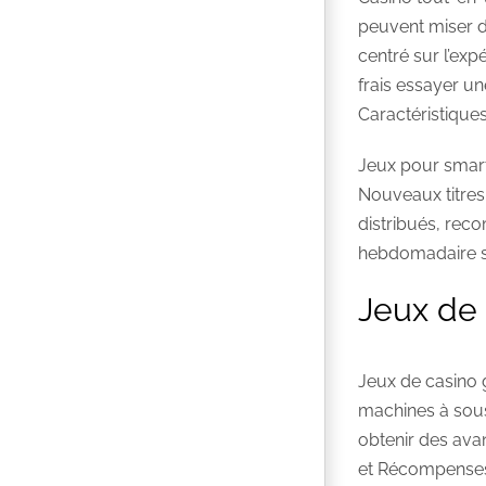
peuvent miser de
centré sur l’exp
frais essayer un
Caractéristique
Jeux pour smartp
Nouveaux titres 
distribués, rec
hebdomadaire su
Jeux de 
Jeux de casino g
machines à sous 
obtenir des avan
et Récompenses r