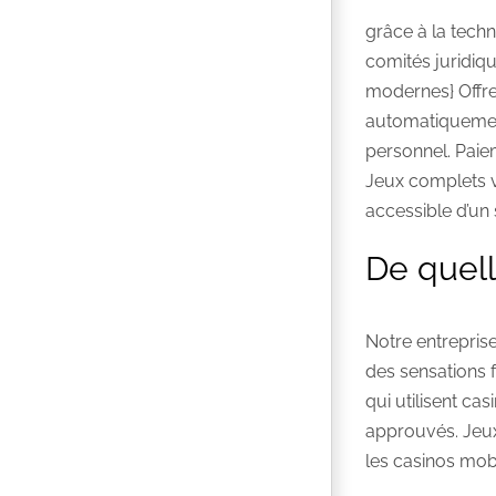
grâce à la techn
comités juridiq
modernes} Offre
automatiquement
personnel. Paie
Jeux complets vi
accessible d’un 
De quell
Notre entreprise
des sensations f
qui utilisent ca
approuvés. Jeux
les casinos mobi