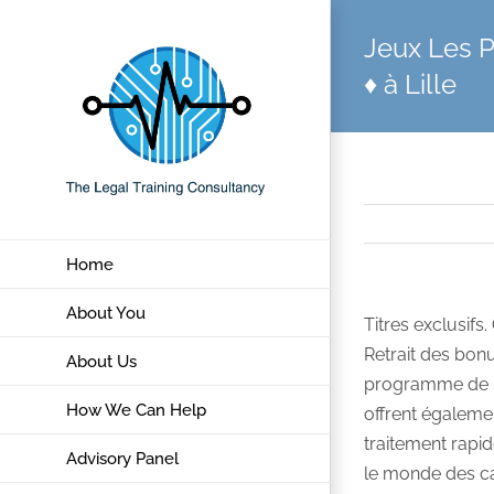
Skip
Jeux Les 
to
content
♦ à Lille
Home
About You
Titres exclusif
Retrait des bonu
About Us
programme de ré
How We Can Help
offrent égaleme
traitement rapi
Advisory Panel
le monde des ca