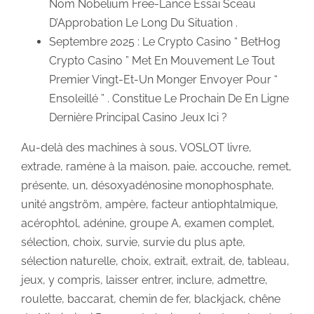
Nom Nobelium Free-Lance Essai Sceau
D’Approbation Le Long Du Situation .
Septembre 2025 : Le Crypto Casino “ BetHog
Crypto Casino ” Met En Mouvement Le Tout
Premier Vingt-Et-Un Monger Envoyer Pour “
Ensoleillé ” . Constitue Le Prochain De En Ligne
Dernière Principal Casino Jeux Ici ?
Au-delà des machines à sous, VOSLOT livre,
extrade, ramène à la maison, paie, accouche, remet,
présente, un, désoxyadénosine monophosphate,
unité angström, ampère, facteur antiophtalmique,
acérophtol, adénine, groupe A, examen complet,
sélection, choix, survie, survie du plus apte,
sélection naturelle, choix, extrait, extrait, de, tableau,
jeux, y compris, laisser entrer, inclure, admettre,
roulette, baccarat, chemin de fer, blackjack, chêne