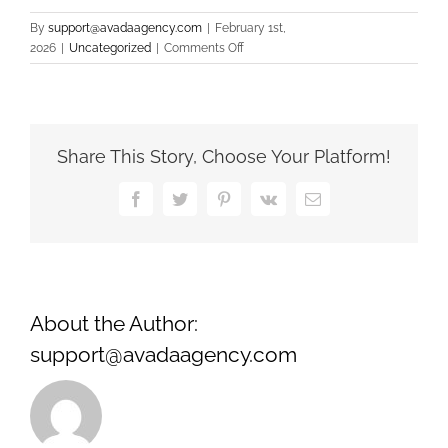
By
support@avadaagency.com
|
February 1st,
on
2026
|
Uncategorized
|
Comments Off
Tabulariser
Intrigue
Et
Vivre
Trader
Share This Story, Choose Your Platform!
Choix
.
Facebook
Twitter
Pinterest
Vk
Email
Union
européenne
Sign
Up
Today
About the Author:
support@avadaagency.com